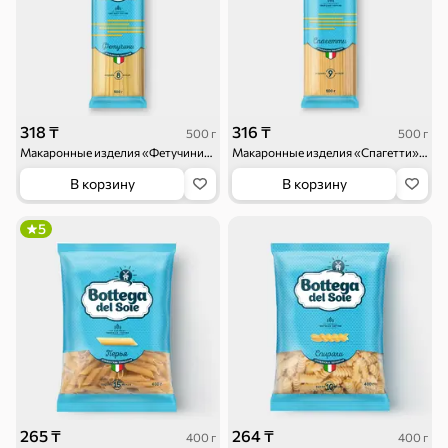
318 ₸
316 ₸
500 г
500 г
Макаронные изделия «Фетучини» «Bottega del Sole», 500 г
Макаронные изделия «Спагетти» «Bottega del Sole», 500 г
В корзину
В корзину
5
265 ₸
264 ₸
400 г
400 г