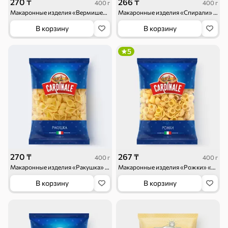
270 ₸
266 ₸
400 г
400 г
Макаронные изделия «Вермишель» «Cardinale», 400 г
Макаронные изделия «Спирали» «Cardinale», 400 г
В корзину
В корзину
5
270 ₸
267 ₸
400 г
400 г
Макаронные изделия «Ракушка» «Cardinale», 400 г
Макаронные изделия «Рожки» «Cardinale», 400 г
В корзину
В корзину