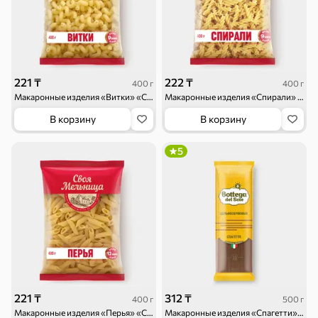
221 ₸
222 ₸
400 г
400 г
Макаронные изделия «Витки» «Своя Мельница», 400 г
Макаронные изделия «Спирали» «Своя Мельница», 400 г
В корзину
В корзину
5
221 ₸
312 ₸
400 г
500 г
Макаронные изделия «Перья» «Своя Мельница», 400 г
Макаронные изделия «Спагетти», цельнозерновые «Bottega del Sole», 500 г