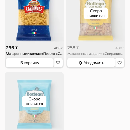
Скоро
появится
266 ₸
258 ₸
400 г
400 г
Макаронные изделия «Перья» «Cardinale», 400 г
Макаронные изделия «Спирали», цельнозерновые «Bottega del Sole», 400 г
В корзину
Уведомить
Скоро
появится