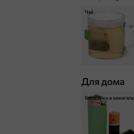
Чай
180 ₸
40 г
Драже крекер «рыбка» в молочной глазури «Strike», 40 г
В корзину
Для дома
Батарейки и зажигал