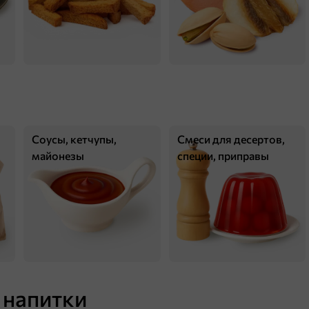
260 ₸
Соусы, кетчупы,
Смеси для десертов,
40 г
майонезы
специи, приправы
Драже молочный шоколад в цветной глазури «Strike», 40 г
В корзину
ХИТ
 напитки