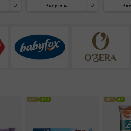
В корзину
В к
ХИТ
4,3
ХИТ
4