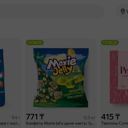
НОВОЕ
НОВОЕ
771 ₸
415 ₸
94 г
0,5 кг
Воздушные сухарики в сахаре с молочным вкусом «Tondi», 94 г
Конфеты Moxie Jelly дыня-кактус (упаковка 0,5 кг)