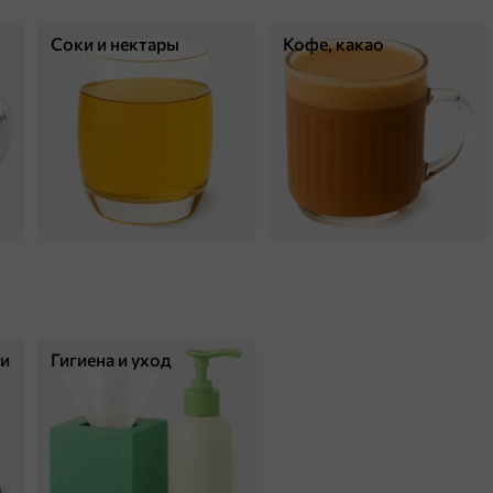
Соки и нектары
Кофе, какао
265 ₸
239 ₸
45 г
Драже двухслойный шоколад в цветной глазури «BabyFox», 45 г
В корзину
ки
Гигиена и уход