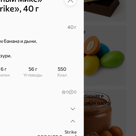
ike», 40 г
40 г
Крекер
Драже
 банана и дыни.
зури.
6 г
56 г
550
Белки
Углеводы
ккал
0
0
Жевательная резинка
Шоколадная и
арахисовая паста
Strike