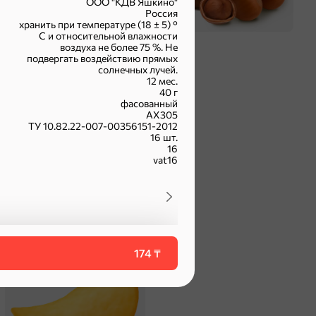
ООО "КДВ Яшкино"
Россия
хранить при температуре (18 ± 5) °
С и относительной влажности
воздуха не более 75 %. Не
подвергать воздействию прямых
солнечных лучей.
12 мес.
40 г
фасованный
АХ305
ТУ 10.82.22-007-00356151-2012
16 шт.
16
vat16
174 ₸
оделиться
Чипсы и попкорн