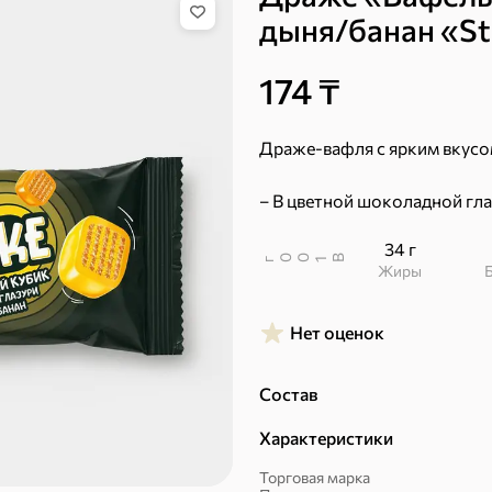
дыня/банан «Str
174 ₸
Бисквиты, рулеты,
Вафли
кексы
Драже-вафля с ярким вкусом
– В цветной шоколадной гла
34 г
В
00
г
1
Жиры
Нет оценок
Пряники
Круассаны
Состав
Характеристики
Торговая марка