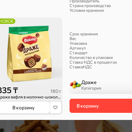
Производитель
Страна производства
Условия хранения
НОВОЕ
Халва, козинаки
Срок хранения
Вес
Упаковка
Артикул
Стандарт
Количество в упаковке
Ставка НДС в процентах
СтавкаНДС
Драже
ехи
835 ₸
Категория
180 г
Драже вафля в молочно-шоколадной глазури, 180 г
В корзину
П
Сухарики и гренки
Орехи, мясо, рыба
В корзину
НОВОЕ