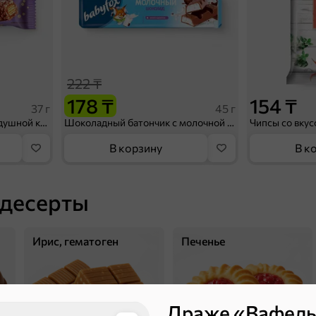
222 ₸
178 ₸
154 ₸
37 г
45 г
Батончик «Джумка» с воздушной кукурузой, 37 г
Шоколадный батончик с молочной начинкой «BabyFox», 45 г
В корзину
В к
 десерты
Ирис, гематоген
Печенье
Драже «Вафель