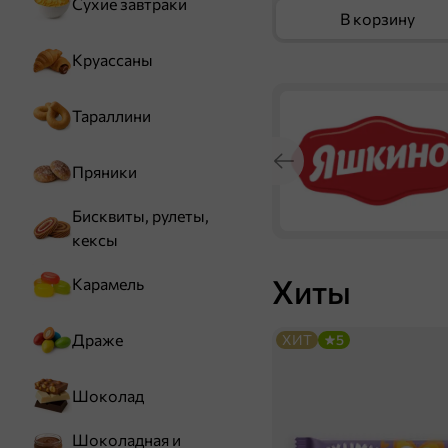
Сухие завтраки
В корзину
Круассаны
Тараллини
Пряники
Бисквиты, рулеты,
кексы
Хиты
Карамель
Драже
ХИТ
5
Шоколад
Шоколадная и