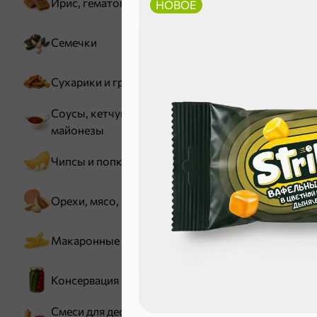
Ирис, гематоген
НОВОЕ
Семечки
Зефир, мармелад
Сухарики и гренки
Соусы, кетчупы,
майонезы
Чипсы и попкорн
Орехи, мясо, рыба
Карамель
Макаронные изделия
Консервация
Смеси для десертов,