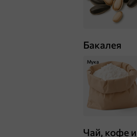
Бакалея
156 ₸
Мука
40 г
Драже арахис в молочно-шоколадной и сахарной глазури «Strike», 40 г
В корзину
Чай, кофе и