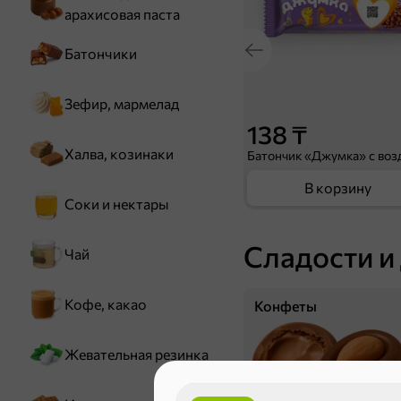
арахисовая паста
Батончики
Зефир, мармелад
138 ₸
Халва, козинаки
В корзину
Соки и нектары
Сладости и
Чай
Кофе, какао
Конфеты
Жевательная резинка