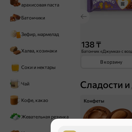
арахисовая паста
Батончики
Зефир, мармелад
138 ₸
Халва, козинаки
В корзину
Соки и нектары
Сладости и
Чай
Кофе, какао
Конфеты
Жевательная резинка