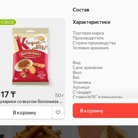
Состав
Характеристики
НОВОЕ
Халва, козинаки
Торговая марка
Производитель
Страна производства
Условия хранения
Вид
Срок хранения
Вкус
Вес
Упаковка
Артикул
ехи
117 ₸
Стандарт
50 г
Ставка НДС в процентах
Cухарики со вкусом болоньезе «Кириешки Baguet», 50 г
СтавкаНДС
В корзину
Сухарики и гренки
Орехи, мясо, рыба
В корзину
Сухарики и гренки
Категория
ХИТ