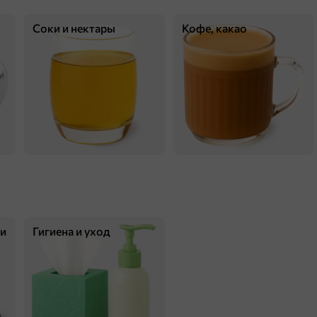
Соки и нектары
Кофе, какао
181 ₸
75 г
Сухарики со вкусом «Ростбиф» и с соусом терияки «Calve» «Кириешки Maxi», 75 г
В корзину
ки
Гигиена и уход