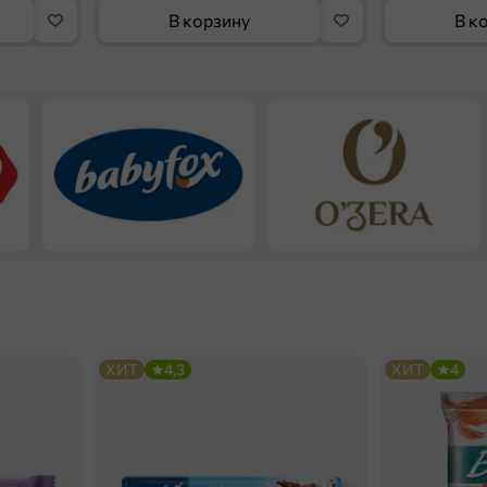
В корзину
В к
ХИТ
4,3
ХИТ
4