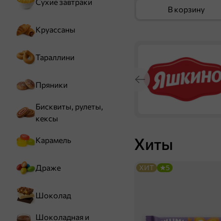
Сухие завтраки
В корзину
Круассаны
Тараллини
Пряники
Бисквиты, рулеты,
кексы
Хиты
Карамель
Драже
ХИТ
5
Шоколад
Шоколадная и