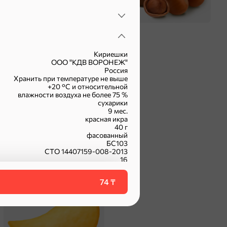
Кириешки
ООО "КДВ ВОРОНЕЖ"
Россия
Хранить при температуре не выше
+20 °С и относительной
влажности воздуха не более 75 %
сухарики
9 мес.
красная икра
40 г
фасованный
БС103
СТО 14407159-008-2013
16
vat16
74 ₸
Чипсы и попкорн