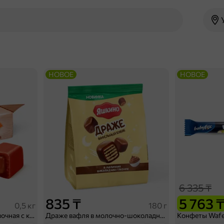
НОВОЕ
НОВОЕ
6 335 ₸
835 ₸
5 763 
0,5 кг
180 г
Конфета «Загорская» сливочная с какао (упаковка 0,5 кг)
Драже вафля в молочно-шоколадной глазури, 180 г