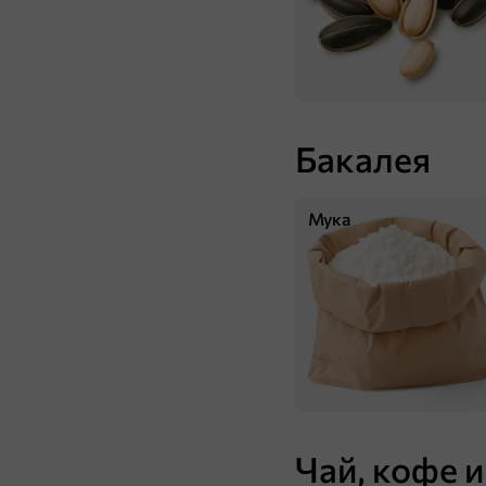
Бакалея
183 ₸
Мука
100 г
Сухарики со вкусом краба «Кириешки», 100 г
В корзину
Чай, кофе и