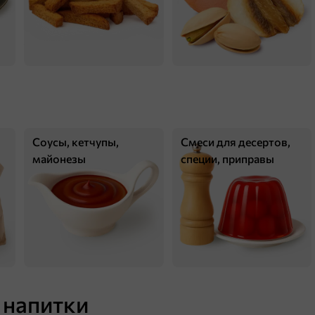
П
86 ₸
Соусы, кетчупы,
Смеси для десертов,
40 г
майонезы
специи, приправы
Сухарики со вкусом краба «Кириешки», 40 г
В корзину
 напитки