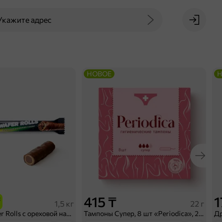
Укажите адрес
НОВОЕ
Н
₸
415 ₸
1
1,5 кг
22 г
Конфеты Wafer Rolls с ореховой начинкой и какао «BabyFox» (коробка 1,5 кг)
Тампоны Супер, 8 шт «Periodica», 22 г