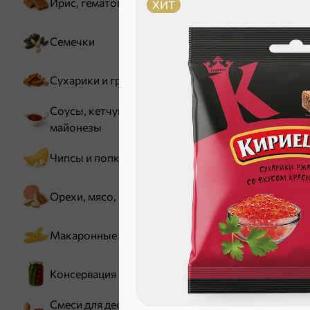
Ирис, гематоген
ХИТ
Семечки
Зефир, мармелад
Сухарики и гренки
Соусы, кетчупы,
майонезы
Чипсы и попкорн
Орехи, мясо, рыба
Карамель
Макаронные изделия
Консервация
Смеси для десертов,