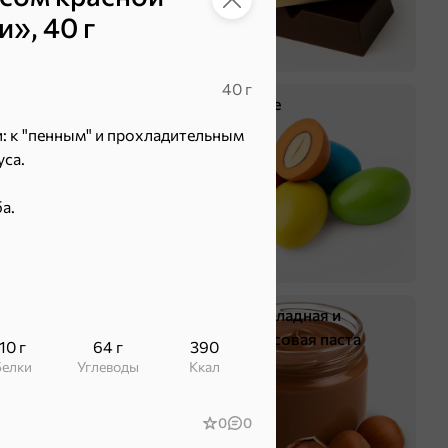
», 40 г
40 г
Крекер
Драже
 к "пенным" и прохладительным
уса.
а.
Жевательная резинка
Шоколадная и
арахисовая паста
10 г
64 г
390
Белки
Углеводы
ккал
0
0