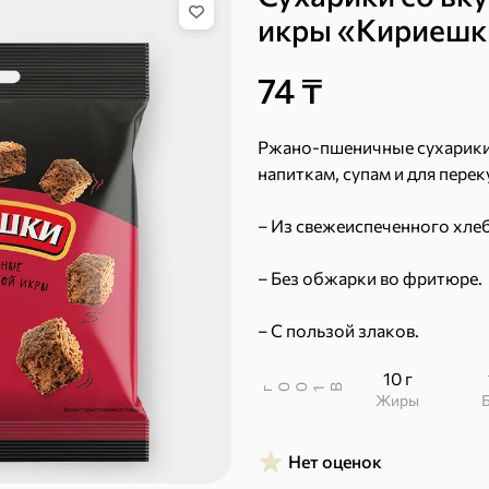
икры «Кириешки
74 ₸
Бисквиты, рулеты,
Вафли
кексы
Ржано-пшеничные сухарики:
напиткам, супам и для перек
– Из свежеиспеченного хлеб
– Без обжарки во фритюре.
– С пользой злаков.
Пряники
Круассаны
10 г
В
00
г
1
Жиры
Нет оценок