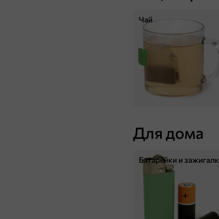
Чай
181 ₸
75 г
Сухарики со вкусом «Шашлык» и с кетчупом «Calve» «Кириешки Maxi», 75 г
В корзину
Для дома
Батарейки и зажигал