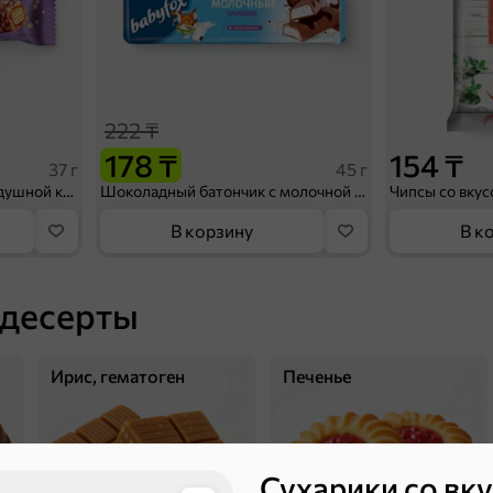
222 ₸
178 ₸
154 ₸
37 г
45 г
Батончик «Джумка» с воздушной кукурузой, 37 г
Шоколадный батончик с молочной начинкой «BabyFox», 45 г
В корзину
В к
 десерты
Ирис, гематоген
Печенье
Сухарики со вк