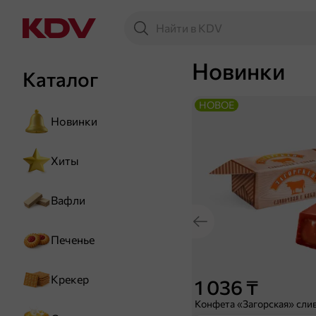
Новинки
Каталог
НОВОЕ
Новинки
Хиты
Вафли
Печенье
Крекер
1 036 ₸