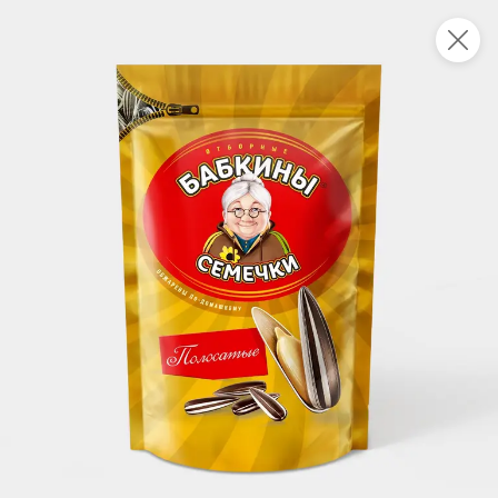
Новинки
Все
НОВОЕ
НОВОЕ
НОВОЕ
297 ₸
771 ₸
415 ₸
94 г
0,5 кг
Воздушные сухарики в сахаре с молочным вкусом «Tondi», 94 г
Конфеты Moxie Jelly дыня-кактус (упаковка 0,5 кг)
В корзину
В корзину
В корзин