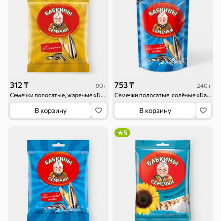
Круассаны
Жевательная
Шоколадная и
резинка
арахисовая паста
312 ₸
753 ₸
90 г
240 г
Семечки полосатые, жареные «Бабкины семечки», 90 г
Семечки полосатые, солёные «Бабкины семечки», 240 г
В корзину
В корзину
Тараллини
Халва, козинаки
5
Снеки и орехи
Семечки
Сухарики и
Орехи, мясо,