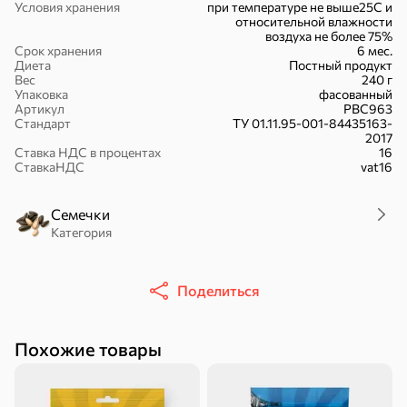
Условия хранения
при температуре не выше25С и
относительной влажности
воздуха не более 75%
Срок хранения
6 мес.
Диета
Постный продукт
Вес
240 г
Упаковка
фасованный
Батончики
Шоколад
Зефир, мармелад
Артикул
РВС963
Стандарт
ТУ 01.11.95-001-84435163-
2017
Ставка НДС в процентах
16
СтавкаНДС
vat16
Семечки
Категория
Бисквиты,
Вафли
Крекер
рулеты, кексы
Поделиться
Похожие товары
Драже
Карамель
Пряники