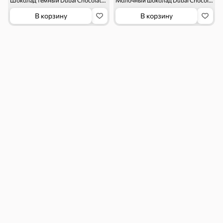
Шоколад темный Dubai Chocolate, 45 г
Молочный шоколад Dubai Chocolate, 45 г
Макаронные
Сухие завтраки
В корзину
В корзину
изделия
Чай, кофе и напитки
Чай
Соки и нектары
Кофе, какао
Для дома
Батарейки и
Гигиена и уход
зажигалки