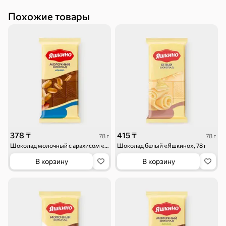
Похожие товары
Круассаны
Жевательная
Шоколадная и
резинка
арахисовая паста
Тараллини
Халва, козинаки
378 ₸
415 ₸
78 г
78 г
Шоколад молочный с арахисом «Яшкино», 78 г
Шоколад белый «Яшкино», 78 г
В корзину
В корзину
Снеки и орехи
Семечки
Сухарики и
Орехи, мясо,