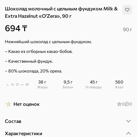
Шоколад молочный с цельным фундуком Milk &
Extra Hazelnut «O'Zera», 90 г
Хиты
Все
694 ₸
90 г
5
4,3
4
ХИТ
ХИТ
ХИТ
Нежнейший шоколад с цельным фундуком.
– Какао из отборных какао-бобов.
– Качественный фундук.
– 80% шоколада, 20% ореха.
222 ₸
38 г
9,5 г
45 г
560
138 ₸
178 ₸
154 ₸
37 г
45 г
В
00
г
1
Жиры
Белки
Углеводы
ккал
Батончик «Джумка» с воздушной кукурузой, 37 г
Шоколадный батончик с молочной начинкой «BabyFox», 45 г
В корзину
В корзину
В корзин
Нет оценок
0
0
Сладости и десерты
Состав
Конфеты
Ирис, гематоген
Печенье
Характеристики