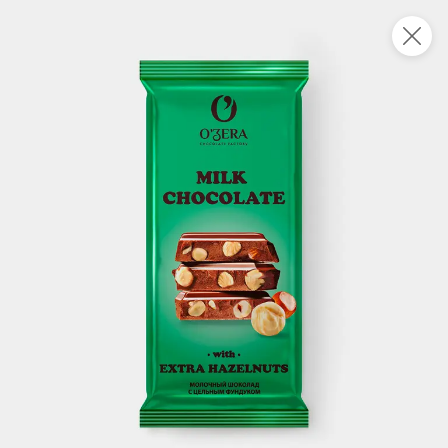
Новинки
Все
НОВОЕ
НОВОЕ
НОВОЕ
328 ₸
303 ₸
237 ₸
34 г
80 г
Кешью жареный «NutStory», 34 г
Мини-зефир с ванильным вкусом «Belucci», 80 г
В корзину
В корзину
В корзин