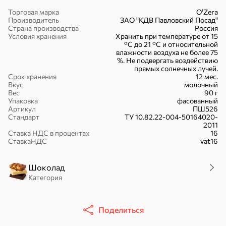
Торговая марка
O'Zera
Производитель
ЗАО "КДВ Павловский Посад"
Страна производства
Россия
Условия хранения
Хранить при температуре от 15
°С до 21 °С и относительной
влажности воздуха не более 75
Батончики
Шоколад
Зефир, мармелад
%. Не подвергать воздействию
прямых солнечных лучей.
Срок хранения
12 мес.
Вкус
молочный
Вес
90 г
Упаковка
фасованный
Артикул
ПШ526
Стандарт
ТУ 10.82.22-004-50164020-
2011
Бисквиты,
Вафли
Крекер
Ставка НДС в процентах
16
рулеты, кексы
СтавкаНДС
vat16
Шоколад
Категория
Драже
Карамель
Пряники
Поделиться