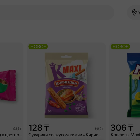
НОВОЕ
НОВОЕ
128 ₸
306 ₸
40 г
60 г
Драже молочный шоколад в цветной глазури «Strike», 40 г
Cухарики со вкусом кимчи «Кириешки Maxi», 60 г