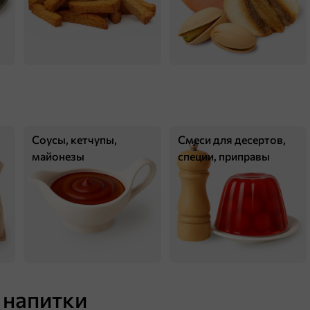
Категория
П
415 ₸
Соусы, кетчупы,
Смеси для десертов,
78 г
майонезы
специи, приправы
Шоколад молочный с ананасом «Яшкино», 78 г
В корзину
 напитки