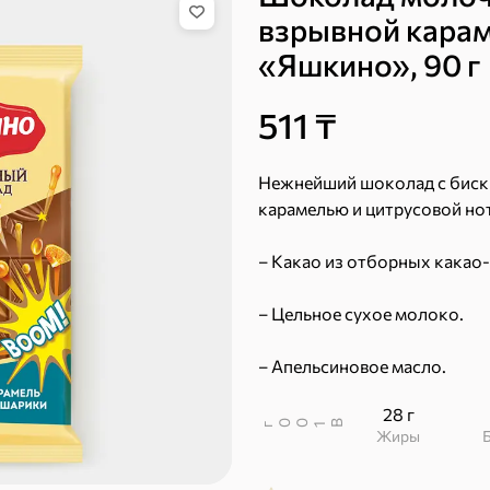
взрывной кара
«Яшкино», 90 г
511 ₸
Бисквиты, рулеты,
Вафли
кексы
Нежнейший шоколад с биск
карамелью и цитрусовой но
– Какао из отборных какао
– Цельное сухое молоко.
Пряники
Круассаны
– Апельсиновое масло.
28 г
В
00
г
1
Жиры