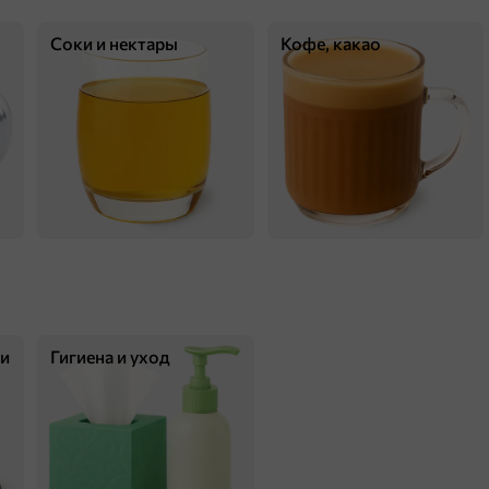
Соки и нектары
Кофе, какао
598 ₸
90 г
Молочный шоколад с арахисом «BabyFox», 90 г
В корзину
ки
Гигиена и уход