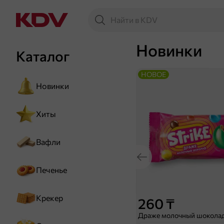
Новинки
Каталог
НОВОЕ
Новинки
Хиты
Вафли
Печенье
Крекер
260 ₸