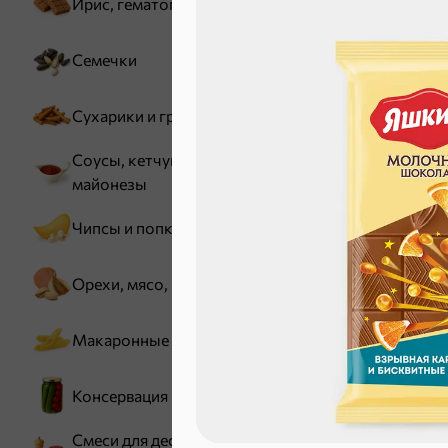
Ирис, гематоген
Семечки
Зефир, мармелад
Сухарики и гренки
Соусы, кетчупы,
майонезы
Чипсы и попкорн
Орехи, мясо, рыба
Карамель
Макаронные изделия
Консервация
Смеси для десертов,