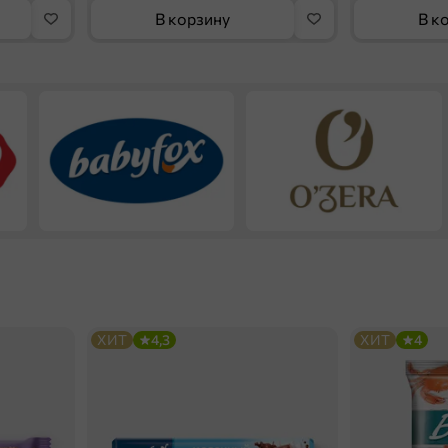
В корзину
В к
ХИТ
4,3
ХИТ
4