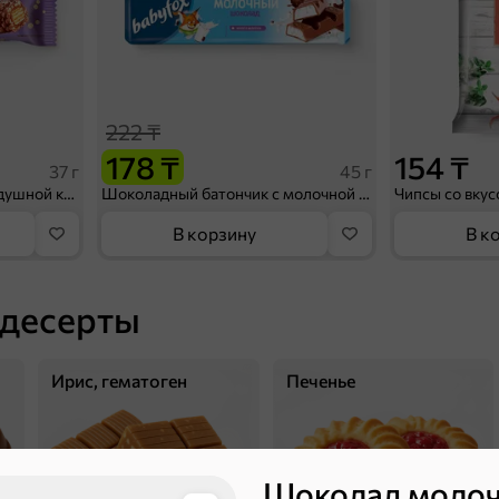
222 ₸
178 ₸
154 ₸
37 г
45 г
Батончик «Джумка» с воздушной кукурузой, 37 г
Шоколадный батончик с молочной начинкой «BabyFox», 45 г
В корзину
В к
 десерты
Ирис, гематоген
Печенье
Шоколад молоч