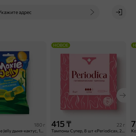
Укажите адрес
НОВОЕ
Н
415 ₸
7
180 г
22 г
Конфеты Moxie Jelly дыня-кактус, 180 г
Тампоны Супер, 8 шт «Periodica», 22 г