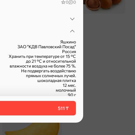
0
0
Яшкино
ЗАО "КДВ Павловский Посад"
Россия
Хранить при температуре от 15 °С
до 21 °С и относительной
влажности воздуха не более 75 %.
Не подвергать воздействию
прямых солнечных лучей.
шоколадная плитка
12 мес.
молочный
90 г
фасованный
ПШ226
511 ₸
Чипсы и попкорн
ТУ 10.82.22-004-50164020-2011
16
vat16