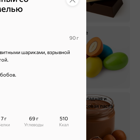
мелью
Крекер
Драже
90 г
витными шариками, взрывной
той.
-бобов.
Жевательная резинка
Шоколадная и
арахисовая паста
7 г
69 г
510
Белки
Углеводы
ккал