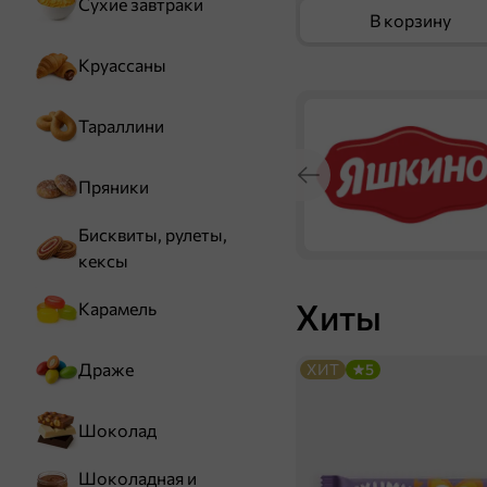
Сухие завтраки
В корзину
Круассаны
Тараллини
Пряники
Бисквиты, рулеты,
кексы
Хиты
Карамель
Драже
ХИТ
5
Шоколад
Шоколадная и