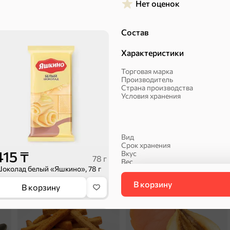
Нет оценок
Состав
Халва, козинаки
Характеристики
Торговая марка
Производитель
Страна производства
Условия хранения
Вид
Срок хранения
ехи
415 ₸
Вкус
78 г
Вес
околад белый «Яшкино», 78 г
Упаковка
Артикул
В корзину
Сухарики и гренки
Орехи, мясо, рыба
Стандарт
В корзину
Ставка НДС в процентах
СтавкаНДС
Шоколад