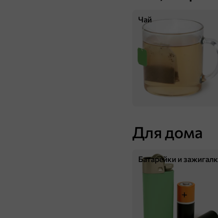
Чай
539 ₸
394 ₸
45 г
Шоколад темный Dubai Chocolate, 45 г
В корзину
Для дома
Батарейки и зажигал