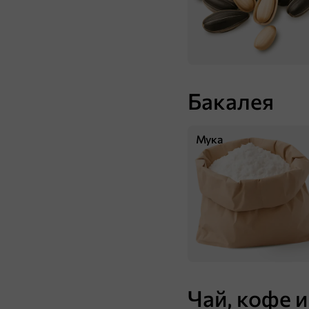
Бакалея
415 ₸
Мука
78 г
Шоколад молочный «Яшкино», 78 г
В корзину
Чай, кофе и