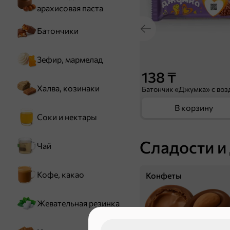
арахисовая паста
Батончики
Зефир, мармелад
138 ₸
Халва, козинаки
В корзину
Соки и нектары
Сладости и
Чай
Кофе, какао
Конфеты
Жевательная резинка