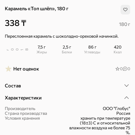
Карамель «Топ шлёп», 180 г
Хиты
Все
338 ₸
180 г
5
4,3
4
ХИТ
ХИТ
ХИТ
Переслоенная карамель с шоколадно-ореховой начинкой.
7,5 г
2,5 г
86 г
420
В
00
г
1
Жиры
Белки
Углеводы
ккал
Нет оценок
0
0
222 ₸
138 ₸
178 ₸
154 ₸
37 г
45 г
Состав
Батончик «Джумка» с воздушной кукурузой, 37 г
Шоколадный батончик с молочной начинкой «BabyFox», 45 г
В корзину
В корзину
В корзин
Характеристики
Производитель
ООО "Глобус"
Страна производства
Россия
Сладости и десерты
Условия хранения
хранить при температуре
(18±3) С и относительной
Конфеты
Ирис, гематоген
Печенье
влажности воздуха не более 75
%.