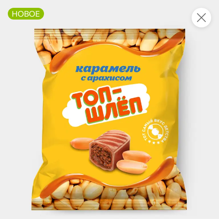
НОВОЕ
Новинки
Все
3,9
НОВОЕ
НОВОЕ
НОВОЕ
6 335 ₸
568 ₸
388 ₸
5 763 ₸
300 г
200 г
Вафли с какао и вкусом ванили «Яшкино», 300 г
Вафли с какао и вкусом ванили «Яшкино», 200 г
В корзину
В корзину
В корзин