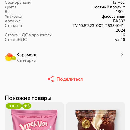
Срок хранения
12 мес.
Диета
Постный продукт
Вес
180 г
Упаковка
фасованный
Артикул
ВК333
Стандарт
ТУ 10.82.23-002-25354041-
2024
Батончики
Шоколад
Зефир, мармелад
Ставка НДС в процентах
16
СтавкаНДС
vat16
Карамель
Категория
Бисквиты,
Вафли
Крекер
Поделиться
рулеты, кексы
Похожие товары
5
НОВОЕ
Драже
Карамель
Пряники