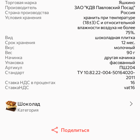
Торговая марка
Яшкино
Производитель
ЗАО "КДВ Павловский Посад"
Страна производства
Россия
Условия хранения
хранить при температуре
(18±3) С и относительной
влажности воздуха не более
75%.
Батончики
Шоколад
Зефир, мармелад
Вид
шоколадная плитка
Срок хранения
12 мес.
Вкус
молочный
Вес
90 г
Начинка
другая начинка
Упаковка
фасованный
Артикул
ПШ204
Стандарт
ТУ 10.82.22-004-50164020-
2011
Бисквиты,
Вафли
Крекер
Ставка НДС в процентах
16
рулеты, кексы
СтавкаНДС
vat16
Шоколад
Категория
Драже
Карамель
Пряники
Поделиться