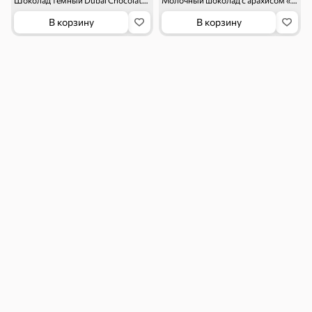
Шоколад темный Dubai Chocolate, 45 г
Молочный шоколад с арахисом «BabyFox», 90 г
Макаронные
Сухие завтраки
В корзину
В корзину
изделия
Чай, кофе и напитки
Чай
Соки и нектары
Кофе, какао
Для дома
Батарейки и
Гигиена и уход
зажигалки