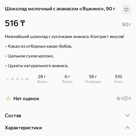
Шоколад молочный с ананасом «Яшкино», 90 г
Хиты
Все
516 ₸
90 г
5
4,3
4
ХИТ
ХИТ
ХИТ
Нежнейший шоколад с кусочками ананаса. Контраст вкусов!
– Какао из отборных какао-бобов.
– Цельное сухое молоко.
– Цукаты натурального ананаса.
222 ₸
28 г
6 г
59 г
510
В
00
г
1
138 ₸
178 ₸
154 ₸
Жиры
Белки
Углеводы
ккал
37 г
45 г
Батончик «Джумка» с воздушной кукурузой, 37 г
Шоколадный батончик с молочной начинкой «BabyFox», 45 г
В корзину
В корзину
В корзин
Нет оценок
0
0
Состав
Сладости и десерты
Характеристики
Конфеты
Ирис, гематоген
Печенье