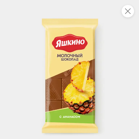
Новинки
Все
НОВОЕ
НОВОЕ
НОВОЕ
1 036 ₸
771 ₸
294 ₸
0,5 кг
0,5 кг
Конфета «Загорская» сливочная с какао (упаковка 0,5 кг)
Конфеты Moxie Jelly дыня-кактус (упаковка 0,5 кг)
В корзину
В корзину
В корзин