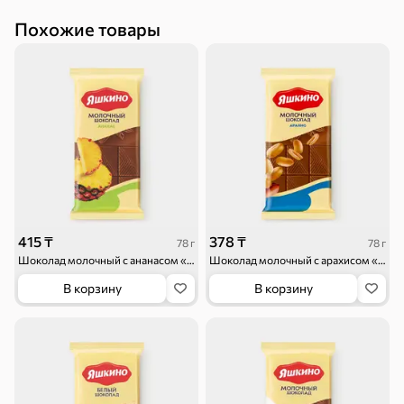
Похожие товары
Круассаны
Жевательная
Шоколадная и
резинка
арахисовая паста
Тараллини
Халва, козинаки
415 ₸
378 ₸
78 г
78 г
Шоколад молочный с ананасом «Яшкино», 78 г
Шоколад молочный с арахисом «Яшкино», 78 г
В корзину
В корзину
Снеки и орехи
Семечки
Сухарики и
Орехи, мясо,